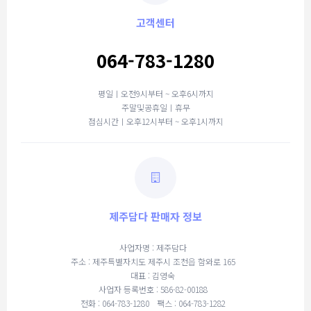
고객센터
064-783-1280
평일ㅣ오전9시부터 ~ 오후6시까지
주말및공휴일ㅣ휴무
점심시간ㅣ오후12시부터 ~ 오후1시까지
제주담다 판매자 정보
사업자명 : 제주담다
주소 : 제주특별자치도 제주시 조천읍 함와로 165
대표 : 김영숙
사업자 등록번호 : 586-82-00188
전화 : 064-783-1280
팩스 : 064-783-1282